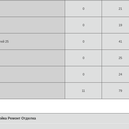
0
21
0
19
гей 25
0
41
0
25
0
24
11
79
ойка Ремонт Отделка