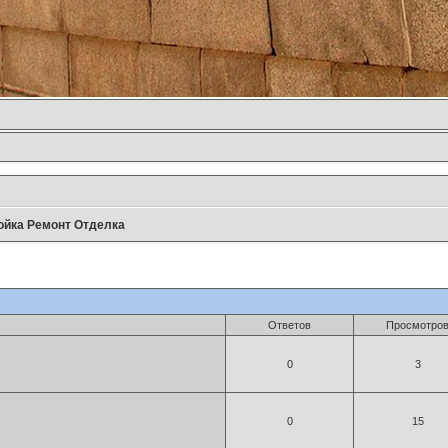
ойка Ремонт Отделка
Ответов
Просмотро
0
3
0
15